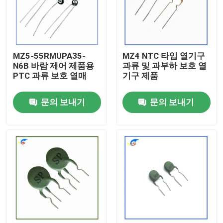
우리 에 관한 것
MZ5-55RMUPA35-
MZ4 NTC 타입 열기구
공장 투어
N6B 바람 제어 제품용
과류 및 과부하 보호 열
PTC 과류 보호 열매
기구 제품
품질 관리
문의 보내기
문의 보내기
저희와 연락
뉴스
사건
PTC 서미스터