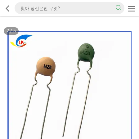
2
/
5