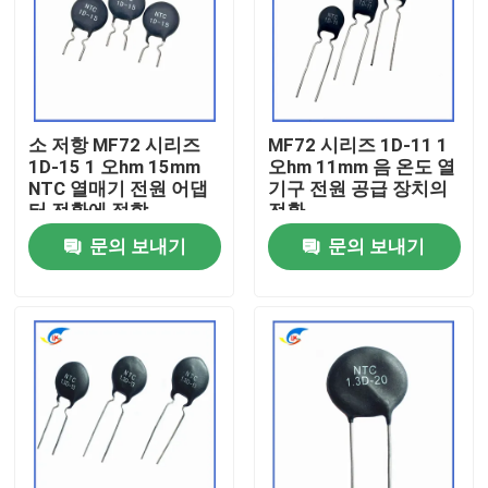
우리 에 관한 것
공장 투어
소 저항 MF72 시리즈
MF72 시리즈 1D-11 1
1D-15 1 오hm 15mm
오hm 11mm 음 온도 열
NTC 열매기 전원 어댑
기구 전원 공급 장치의
품질 관리
터 전환에 적합
전환
문의 보내기
문의 보내기
저희와 연락
뉴스
사건
PTC 서미스터