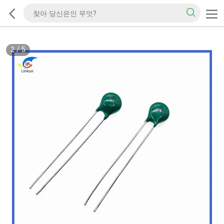
2
/
5