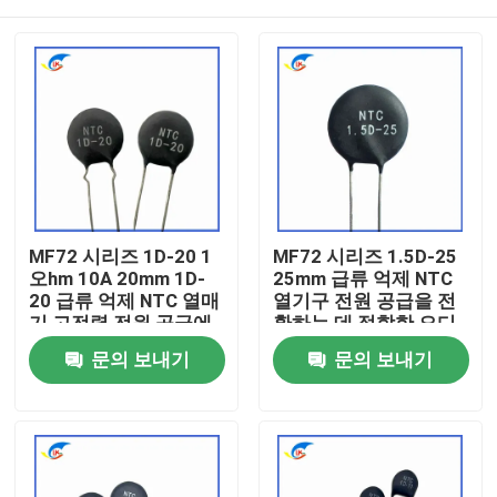
MF72 시리즈 1D-20 1
MF72 시리즈 1.5D-25
오hm 10A 20mm 1D-
25mm 급류 억제 NTC
20 급류 억제 NTC 열매
열기구 전원 공급을 전
기 고전력 전원 공급에
환하는 데 적합한 오디
적합
오 증폭기
집
문의 보내기
문의 보내기
제품
비디오