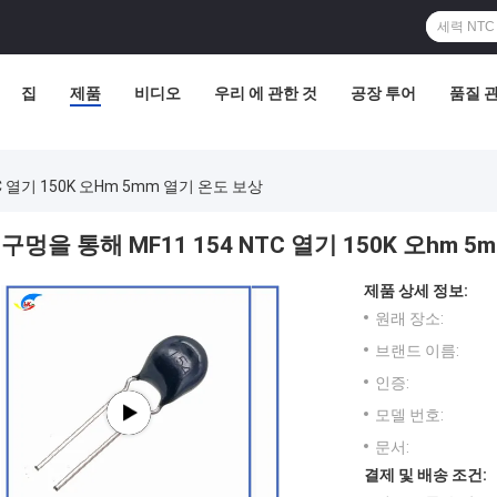
집
제품
비디오
우리 에 관한 것
공장 투어
품질 
C 열기 150K 오hm 5mm 열기 온도 보상
구멍을 통해 MF11 154 NTC 열기 150K 오hm 
제품 상세 정보:
원래 장소:
브랜드 이름:
인증:
모델 번호:
문서:
결제 및 배송 조건: