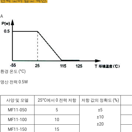
A
환경 온도 (°C)
명산 전력 0.5W
사양 및 모델
25°C에서 0 전력 저항
저항 값의 정확도 (%)
MF11-050
5
±5
±10
MF11-100
10
±20
MF11-150
15