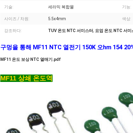
기술:
세라믹 복합물
기능:
사이즈 / 차원:
5.5x4mm
색상:
강조하다:
TUV 온도 NTC 서미스터
,
요업 온도 NTC 서
구멍을 통해 MF11 NTC 열전기 150K 오hm 154 20
MF11 온도 보상 NTC 열매기.pdf
MF11 상쇄 온도역