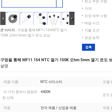
최소 주문 수량:
가격:
포장 세부 사항:
배달 시간:
큰 이미지 :
구멍을 통해 MF11 154 NTC 열기
지불 조건:
150K 오hm 5mm 열기 온도 보상
공급 능력:
접촉
구멍을 통해 MF11 154 NTC 열기 150K 오hm 5mm 열기 온도 
설명
제품 이름:
NTC 서미스터
모델 
비 가치 중에서 광범위
4400K
온도 
한 선택:
적용:
전자 제품 / 산업용 제품
작동 