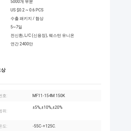
5000개 부분
US $0.2 ~ 0.6 PCS
수출 패키지 / 협상
5~7일
전신환, L/C (신용장), 웨스턴 유니온
연간 2400만
보상
번호:
MF11-154M 150K
±5%,±10%,±20%
범위:
온도:
-55C-+125C.