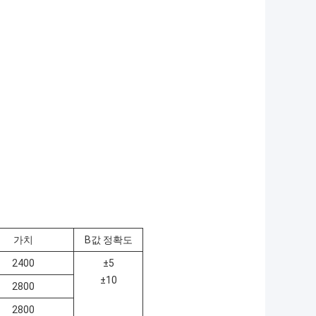
가치
B값 정확도
2400
±5
±10
2800
2800