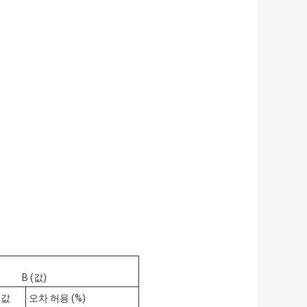
B (값)
 값
오차 허용 (%)