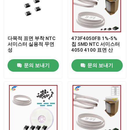
우리 에 관한 것
공장 투어
다목적 표면 부착 NTC
473F4050FB 1%-5%
서미스터 실용적 무연
칩 SMD NTC 서미스터
성
4050 4100 표면 산
품질 관리
문의 보내기
문의 보내기
저희와 연락
뉴스
사건
PTC 서미스터