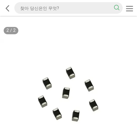
2
/
2