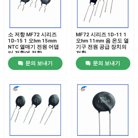
우리 에 관한 것
소 저항 MF72 시리즈
MF72 시리즈 1D-11 1
공장 투어
1D-15 1 오hm 15mm
오hm 11mm 음 온도 열
NTC 열매기 전원 어댑
기구 전원 공급 장치의
터 전환에 적합
전환
품질 관리
문의 보내기
문의 보내기
저희와 연락
뉴스
사건
PTC 서미스터