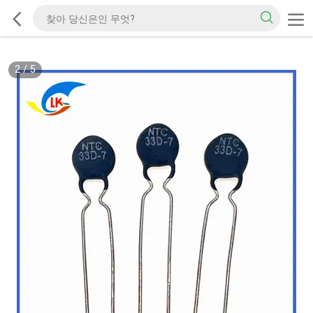
2
/
5