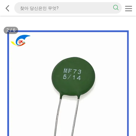
2
/
6