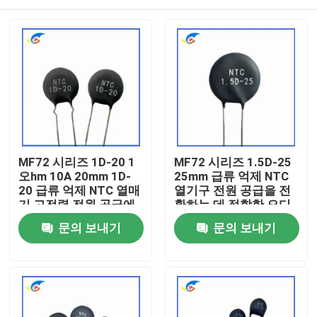
MF72 시리즈 1D-20 1
MF72 시리즈 1.5D-25
오hm 10A 20mm 1D-
25mm 급류 억제 NTC
20 급류 억제 NTC 열매
열기구 전원 공급을 전
기 고전력 전원 공급에
환하는 데 적합한 오디
적합
오 증폭기
집
문의 보내기
문의 보내기
제품
비디오