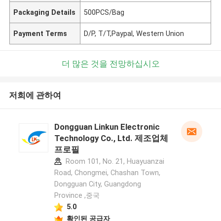
Packaging Details
500PCS/Bag
Payment Terms
D/P, T/T,Paypal, Western Union
더 많은 것을 전망하십시오
저희에 관하여
Dongguan Linkun Electronic
Technology Co., Ltd. 제조업체
프로필
Room 101, No. 21, Huayuanzai
Road, Chongmei, Chashan Town,
Dongguan City, Guangdong
Province ,중국
5.0
확인된 공급자