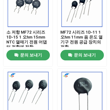
우리 에 관한 것
공장 투어
소 저항 MF72 시리즈
MF72 시리즈 1D-11 1
1D-15 1 오hm 15mm
오hm 11mm 음 온도 열
NTC 열매기 전원 어댑
기구 전원 공급 장치의
품질 관리
터 전환에 적합
전환
문의 보내기
문의 보내기
저희와 연락
뉴스
사건
PTC 서미스터