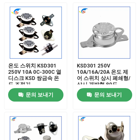
온도 스위치 KSD301
KSD301 250V
250V 10A 0C-300C 열
10A/16A/20A 온도 제
디스크 KSD 쌍금속 온
어 스위치 상시 폐쇄형/
도 조절기
상시 개방형 80도
문의 보내기
문의 보내기
집
제품
비디오