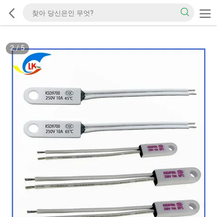
2
/
5