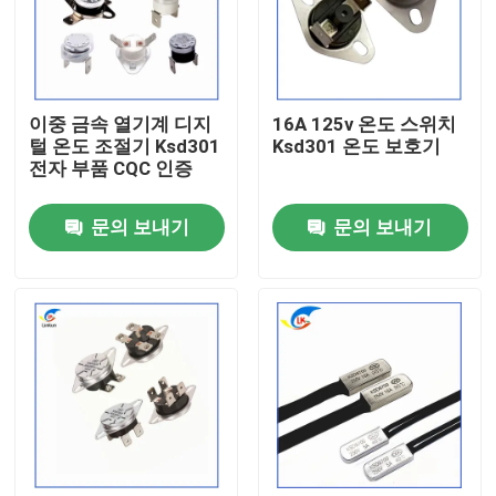
우리 에 관한 것
이중 금속 열기계 디지
16A 125v 온도 스위치
공장 투어
털 온도 조절기 Ksd301
Ksd301 온도 보호기
전자 부품 CQC 인증
품질 관리
문의 보내기
문의 보내기
저희와 연락
뉴스
사건
PTC 서미스터