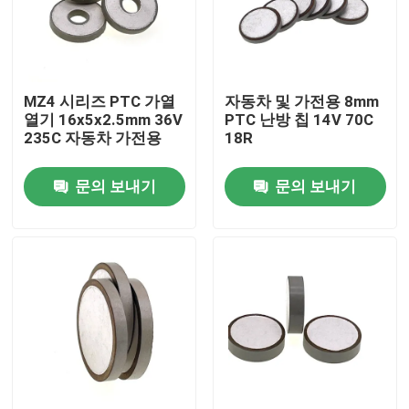
우리 에 관한 것
MZ4 시리즈 PTC 가열
자동차 및 가전용 8mm
공장 투어
열기 16x5x2.5mm 36V
PTC 난방 칩 14V 70C
235C 자동차 가전용
18R
품질 관리
문의 보내기
문의 보내기
저희와 연락
뉴스
사건
PTC 서미스터