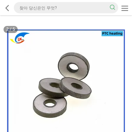
2
/
5