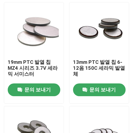
19mm PTC 발열 칩
13mm PTC 발열 칩 6-
MZ4 시리즈 3.7V 세라
12옴 150C 세라믹 발열
믹 서미스터
체
문의 보내기
문의 보내기
집
제품
비디오