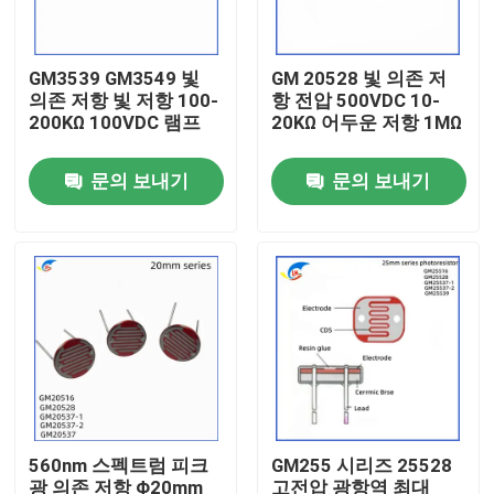
우리 에 관한 것
GM3539 GM3549 빛
GM 20528 빛 의존 저
의존 저항 빛 저항 100-
항 전압 500VDC 10-
200KΩ 100VDC 램프
20KΩ 어두운 저항 1MΩ
공장 투어
문의 보내기
문의 보내기
품질 관리
저희와 연락
뉴스
사건
560nm 스펙트럼 피크
GM255 시리즈 25528
PTC 서미스터
광 의존 저항 Φ20mm
고전압 광항역 최대