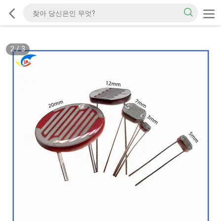
2
/
3