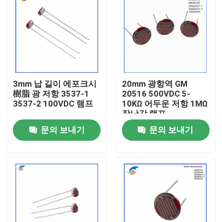
3mm 납 길이 에포크시
20mm 광항역 GM
樹脂 광 저항 3537-1
20516 500VDC 5-
3537-2 100VDC 램프
10KΩ 어두운 저항 1MΩ
장난감 램프
문의 보내기
문의 보내기
집
제품
비디오