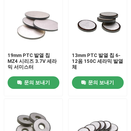
19mm PTC 발열 칩
13mm PTC 발열 칩 6-
MZ4 시리즈 3.7V 세라
12옴 150C 세라믹 발열
믹 서미스터
체
문의 보내기
문의 보내기
집
제품
비디오