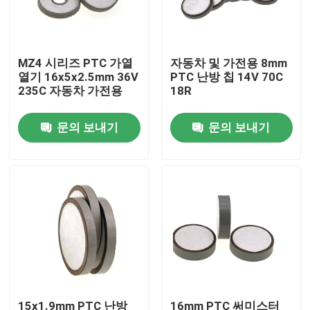
우리 에 관한 것
MZ4 시리즈 PTC 가열
자동차 및 가전용 8mm
열기 16x5x2.5mm 36V
PTC 난방 칩 14V 70C
공장 투어
235C 자동차 가전용
18R
문의 보내기
문의 보내기
품질 관리
저희와 연락
뉴스
사건
PTC 서미스터
15x1.9mm PTC 난방
16mm PTC 써미스터