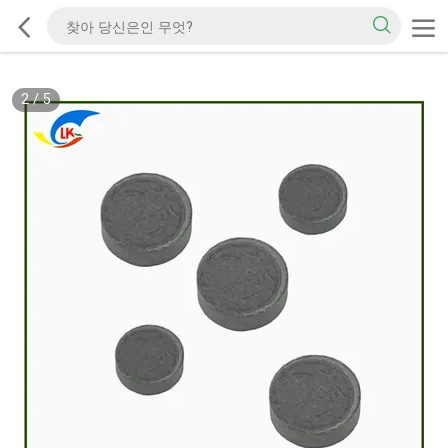
2
/
5