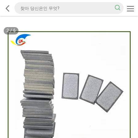
2
/
6