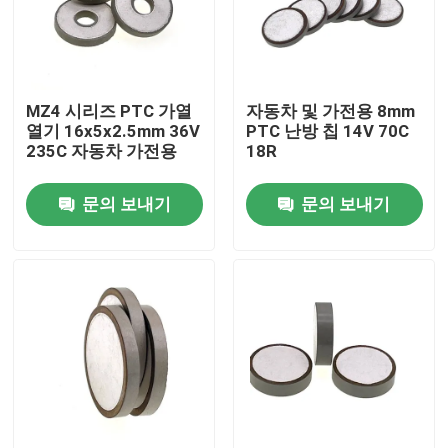
우리 에 관한 것
MZ4 시리즈 PTC 가열
자동차 및 가전용 8mm
공장 투어
열기 16x5x2.5mm 36V
PTC 난방 칩 14V 70C
235C 자동차 가전용
18R
품질 관리
문의 보내기
문의 보내기
저희와 연락
뉴스
사건
PTC 서미스터