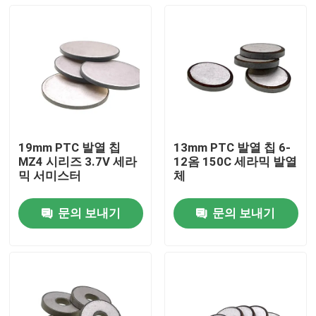
19mm PTC 발열 칩
13mm PTC 발열 칩 6-
MZ4 시리즈 3.7V 세라
12옴 150C 세라믹 발열
믹 서미스터
체
문의 보내기
문의 보내기
집
제품
비디오