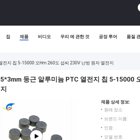
집
제품
비디오
우리 에 관한 것
공장 투어
품질 
전지 칩 5-15000 오hm 260도 섭씨 230V 난방 원자 열전지
5*3mm 둥근 알루미늄 PTC 열전지 칩 5-15000 
지
제품 상세 정보:
원래 장소:
브랜드 이름:
인증:
모델 번호: