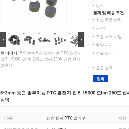
문서:
결제 및 배송 조건:
최소 주문 수량:
가격:
포장 세부 사항:
배달 시간:
큰 이미지 :
5*3mm 둥근 알루미늄 PTC 열전지
지불 조건:
칩 5-15000 오hm 260도 섭씨 230V 난방 원자
열전지
공급 능력:
접촉
5*3mm 둥근 알루미늄 PTC 열전지 칩 5-15000 오hm 260도 
설명
이름:
난방 원자 PTC 열기구
차원: