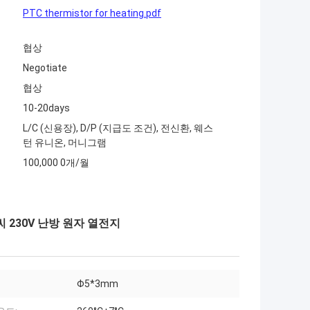
PTC thermistor for heating.pdf
협상
Negotiate
협상
10-20days
L/C (신용장), D/P (지급도 조건), 전신환, 웨스
턴 유니온, 머니그램
100,000 0개/월
섭씨 230V 난방 원자 열전지
Φ5*3mm