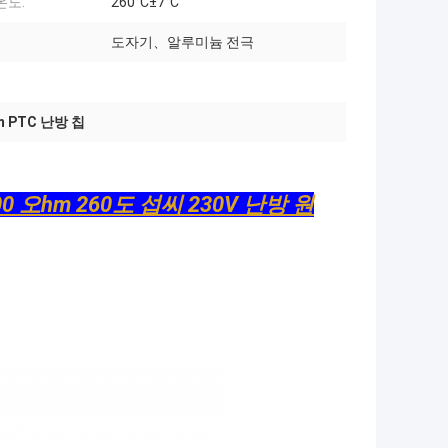
온도:
260°C±7°C
도자기、알루미늄 전극
m PTC 난방 칩
0 오hm 260도 섭씨 230V 난방 원