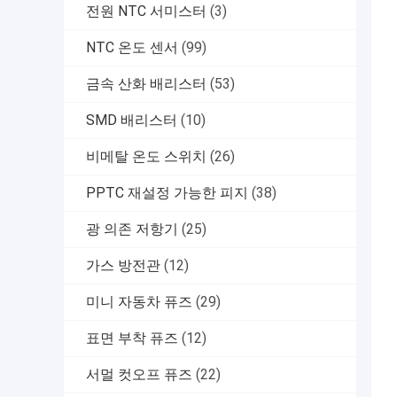
전원 NTC 서미스터
(3)
NTC 온도 센서
(99)
금속 산화 배리스터
(53)
SMD 배리스터
(10)
비메탈 온도 스위치
(26)
PPTC 재설정 가능한 피지
(38)
광 의존 저항기
(25)
가스 방전관
(12)
미니 자동차 퓨즈
(29)
표면 부착 퓨즈
(12)
서멀 컷오프 퓨즈
(22)