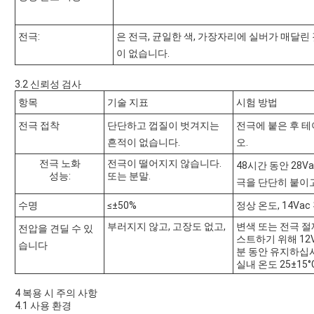
전극:
은 전극, 균일한 색, 가장자리에 실버가 매달린
이 없습니다.
3.2 신뢰성 검사
항목
기술 지표
시험 방법
전극 접착
단단하고 껍질이 벗겨지는
전극에 붙은 후 
흔적이 없습니다.
오.
전극 노화
전극이 떨어지지 않습니다.
48시간 동안 28
성능:
또는 분말.
극을 단단히 붙이고
수명
≤±50%
정상 온도, 14Vac
부러지지 않고, 고장도 없고,
변색 또는 전극 절
전압을 견딜 수 있
스트하기 위해 12V
습니다
분 동안 유지하십
실내 온도 25±15°
4 복용 시 주의 사항
4.1 사용 환경