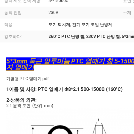
정격 제로 전력 저항:
5~15000Ω
표면 
동작 전압:
230V
소재:
적용::
모기 퇴치제, 전기 모기 코일 난방제
강조하다:
260°C PTC 난방 칩
,
230V PTC 난방 칩
,
5*3m
5*3mm 둥근 알루미늄 PTC 열매기 칩 5-1500
자 열매기
가열용 PTC 열매기.pdf
1이름 및 사양: PTC 열매기 Φ8*2.1 500-1500Ω (160°C)
2·상품의 외관:
2.1 윤곽 도면: (단위: mm)