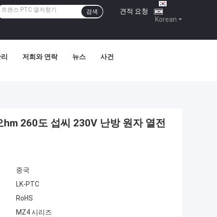
견적 요청
|
검색
Korean
관리
저희와 연락
뉴스
사건
오hm 260도 섭씨 230V 난방 원자 열전
중국
LK-PTC
RoHS
MZ4 시리즈