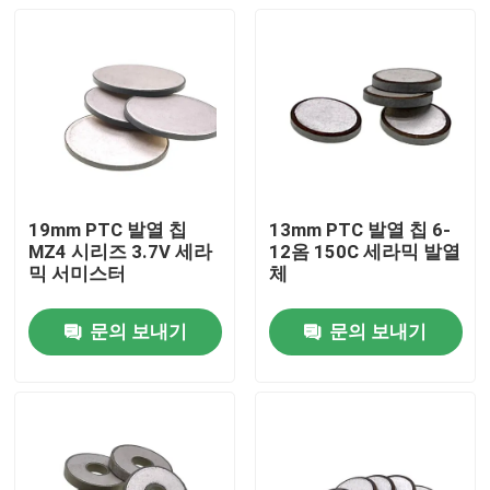
19mm PTC 발열 칩
13mm PTC 발열 칩 6-
MZ4 시리즈 3.7V 세라
12옴 150C 세라믹 발열
믹 서미스터
체
문의 보내기
문의 보내기
집
제품
비디오