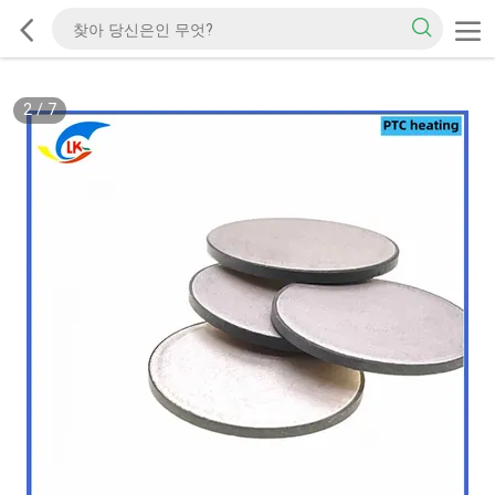
2
/
7