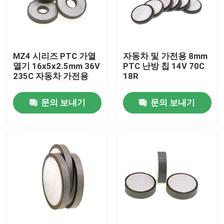
우리 에 관한 것
MZ4 시리즈 PTC 가열
자동차 및 가전용 8mm
공장 투어
열기 16x5x2.5mm 36V
PTC 난방 칩 14V 70C
235C 자동차 가전용
18R
품질 관리
문의 보내기
문의 보내기
저희와 연락
뉴스
사건
PTC 서미스터