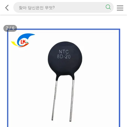
2
/
6