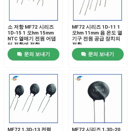
우리 에 관한 것
소 저항 MF72 시리즈
MF72 시리즈 1D-11 1
1D-15 1 오hm 15mm
오hm 11mm 음 온도 열
공장 투어
NTC 열매기 전원 어댑
기구 전원 공급 장치의
터 전환에 적합
전환
품질 관리
문의 보내기
문의 보내기
저희와 연락
뉴스
사건
PTC 서미스터
MF72 1.3D-13 전력
MF72 시리즈 1.3D-20