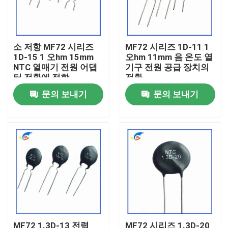
우리 에 관한 것
소 저항 MF72 시리즈
MF72 시리즈 1D-11 1
1D-15 1 오hm 15mm
오hm 11mm 음 온도 열
공장 투어
NTC 열매기 전원 어댑
기구 전원 공급 장치의
터 전환에 적합
전환
품질 관리
문의 보내기
문의 보내기
저희와 연락
뉴스
사건
PTC 서미스터
MF72 1.3D-13 전력
MF72 시리즈 1.3D-20