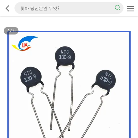
2
/
6