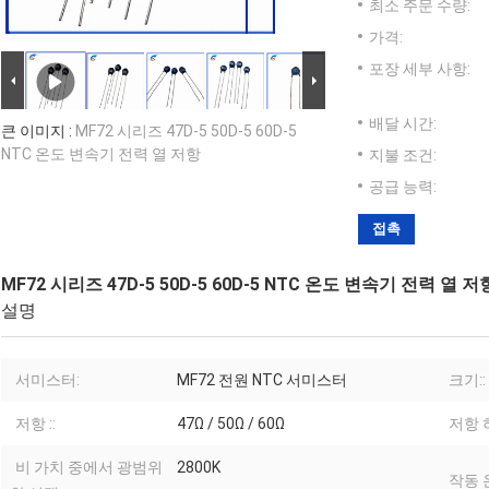
최소 주문 수량:
가격:
포장 세부 사항:
배달 시간:
큰 이미지 :
MF72 시리즈 47D-5 50D-5 60D-5
NTC 온도 변속기 전력 열 저항
지불 조건:
공급 능력:
접촉
MF72 시리즈 47D-5 50D-5 60D-5 NTC 온도 변속기 전력 열 저
설명
서미스터:
MF72 전원 NTC 서미스터
크기::
저항 ::
47Ω / 50Ω / 60Ω
저항 
비 가치 중에서 광범위
2800K
작동 