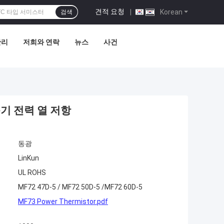
견적 요청
|
Korean
검색
관리
저희와 연락
뉴스
사건
변속기 전력 열 저항
동광
LinKun
UL ROHS
MF72 47D-5 / MF72 50D-5 /MF72 60D-5
MF73 Power Thermistor.pdf