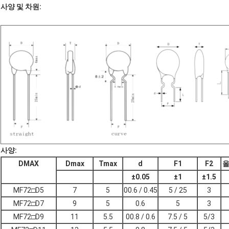
사양 및 차원:
사양:
DMAX
Dmax
Tmax
d
F1
F2
올
±
0.05
±
1
±
1.5
MF72□D5
7
5
00.6 / 0.45
5 / 25
3
MF72□D7
9
5
0.6
5
3
MF72□D9
11
5.5
00.8 / 0.6
7.5 / 5
5/3