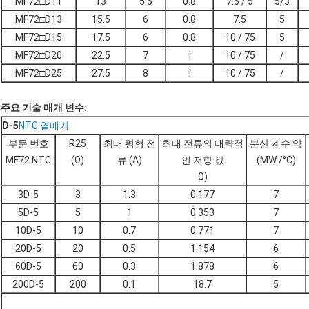
MF72□D11
13
5.5
0.8
7.5 / 5
5/3
MF72□D13
15.5
6
0.8
7.5
5
MF72□D15
17.5
6
0.8
10 / 75
5
MF72□D20
22.5
7
1
10 / 75
/
MF72□D25
27.5
8
1
10 / 75
/
주요 기술 매개 변수:
D-5
NTC 열매기
부문 번호
R25
최대 평형 전
최대 전류의 대략적
분산 계수 약
MF72 NTC
(Ω)
류 (A)
인 저항 값
(MW /°C)
Ω)
3D-5
3
1.3
0.177
7
5D-5
5
1
0.353
7
10D-5
10
0.7
0.771
7
20D-5
20
0.5
1.154
6
60D-5
60
0.3
1.878
6
200D-5
200
0.1
18.7
5