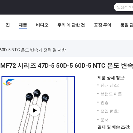
집
제품
비디오
우리 에 관한 것
공장 투어
품질 
5 60D-5 NTC 온도 변속기 전력 열 저항
MF72 시리즈 47D-5 50D-5 60D-5 NTC 온도 
제품 상세 정보:
원래 장소:
브랜드 이름:
인증:
모델 번호:
문서:
결제 및 배송 조건: