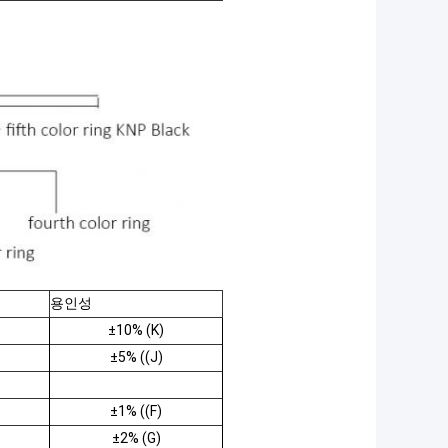
용인성
±
10% (K)
±
5% ((J)
±
1% ((F)
±
2% (G)