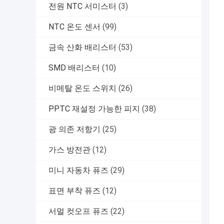
전원 NTC 서미스터
(3)
NTC 온도 센서
(99)
금속 산화 배리스터
(53)
SMD 배리스터
(10)
비메탈 온도 스위치
(26)
PPTC 재설정 가능한 피지
(38)
광 의존 저항기
(25)
가스 방전관
(12)
미니 자동차 퓨즈
(29)
표면 부착 퓨즈
(12)
서멀 컷오프 퓨즈
(22)