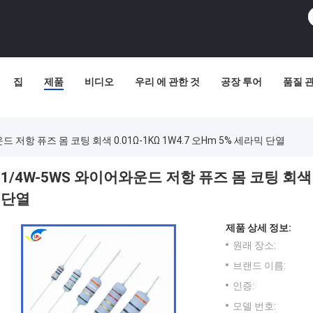
집
제품
비디오
우리 에 관한 것
공장 투어
품질 
드 저항 퓨즈 몸 코팅 회색 0.01Ω-1KΩ 1W4.7 오hm 5% 세라믹 단열
1/4W-5WS 와이어와운드 저항 퓨즈 몸 코팅 회색 0.
단열
제품 상세 정보:
원래 장소:
브랜드 이름:
인증:
모델 번호: