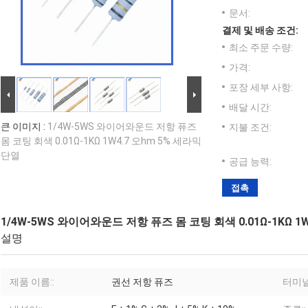
문서:
결제 및 배송 조건:
최소 주문 수량:
가격:
포장 세부 사항:
배달 시간:
큰 이미지 :
1/4W-5WS 와이어와운드 저항 퓨즈
지불 조건:
몸 코팅 회색 0.01Ω-1KΩ 1W4.7 오hm 5% 세라믹
단열
공급 능력:
접촉
1/4W-5WS 와이어와운드 저항 퓨즈 몸 코팅 회색 0.01Ω-1KΩ 1
설명
제품 이름::
권선 저항 퓨즈
터미널