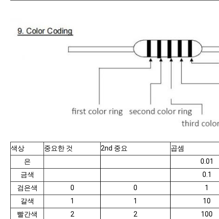
색상
중요한 것
2nd 중요
곱셈
은
0.01
금색
0.1
검은색
0
0
1
갈색
1
1
10
빨간색
2
2
100