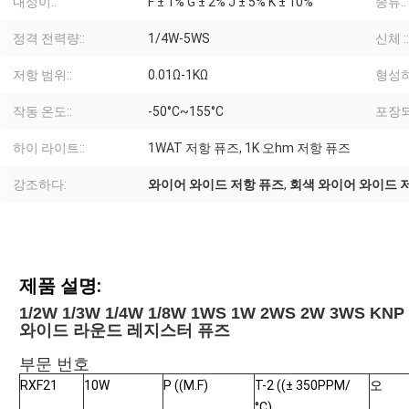
내성이::
F ± 1% G ± 2% J ± 5% K ± 10%
종류::
정격 전력량::
1/4W-5WS
신체 ::
저항 범위::
0.01Ω-1KΩ
형성하
작동 온도::
-50°C~155°C
포장되는
하이 라이트::
1WAT 저항 퓨즈, 1K 오hm 저항 퓨즈
강조하다:
와이어 와이드 저항 퓨즈
,
회색 와이어 와이드 
제품 설명:
1/2W 1/3W 1/4W 1/8W 1WS 1W 2WS 2W 3WS
와이드 라운드 레지스터 퓨즈
부문 번호
RXF21
10W
P ((M.F)
T-2 ((± 350PPM/
오
°C)