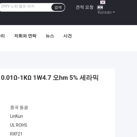
견적 요청
|
검색
Korean
관리
저희와 연락
뉴스
사건
01Ω-1KΩ 1W4.7 오hm 5% 세라믹
중국 둥광
LinKun
UL ROHS
RXF21