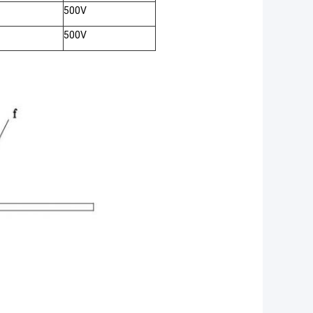
500V
500V