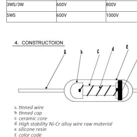
3WS/3W
600V
800V
5WS
600V
1000V