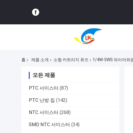
홈
제품 소개
소형 카트리지 퓨즈
1/4W-5WS 와이어와운
모든 제품
PTC 서미스터
(87)
PTC 난방 칩
(142)
NTC 서미스터
(268)
SMD NTC 서미스터
(34)