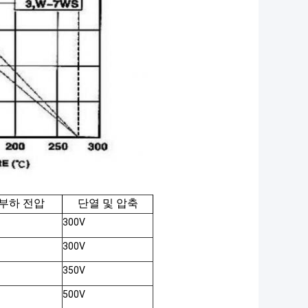
 부하 전압
단열 및 압축
300V
300V
350V
500V